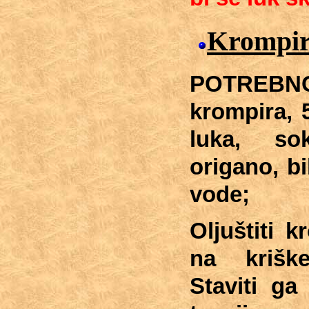
Krompir
POTREB
krompira,
luka,
so
origano,
bi
vode;
Oljuštiti k
na kriške
Staviti ga