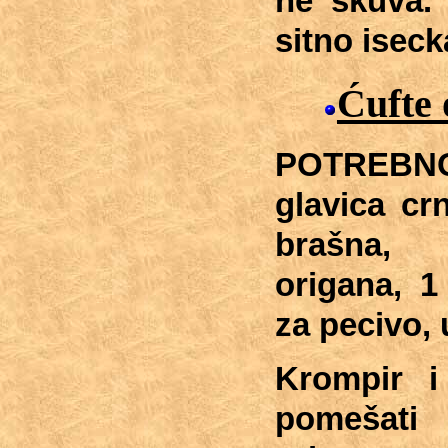
ne skuva. 
sitno isec
Ćufte
POTREBNO:
glavica cr
brašna, 
origana, 1
za pecivo, u
Krompir i 
pomešati