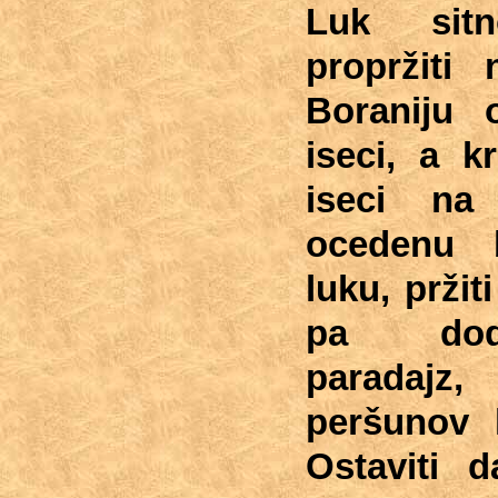
Luk sitn
propržiti 
Boraniju o
iseci, a kr
iseci na
ocedenu b
luku, pržit
pa doda
paradajz,
peršunov l
Ostaviti 