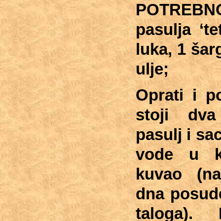
POTREB
pasulja ‘t
luka,
1 šar
ulje;
Oprati i p
stoji dva
pasulj i sa
vode u k
kuvao (na
dna posude
taloga).