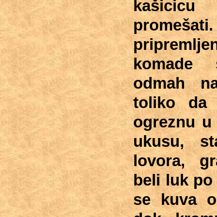
kašici
promešati
pripreml
komade 
odmah na
toliko da
ogreznu u 
ukusu, sta
lovora, g
beli luk po 
se kuva ok