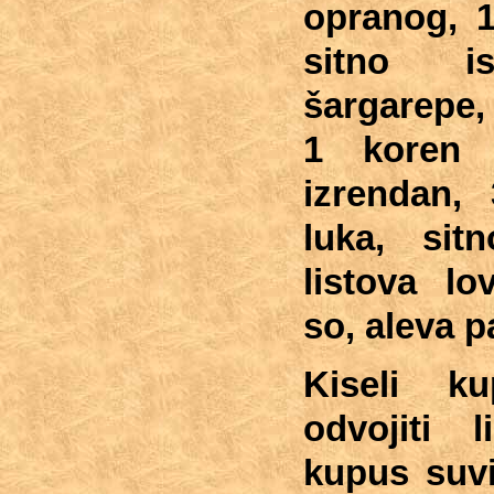
opranog, 1
sitno is
šargarepe,
1 koren 
izrendan,
luka, sit
listova lo
so, aleva p
Kiseli ku
odvojiti 
kupus suvi