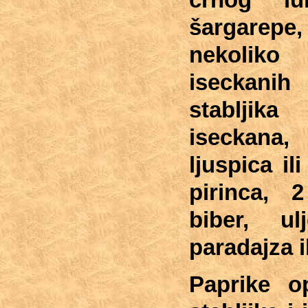
crnog l
šargarepe,
nekolik
iseckani
stabljika
iseckana, 
ljuspica il
pirinca, 
biber, 
paradajza i
Paprike op