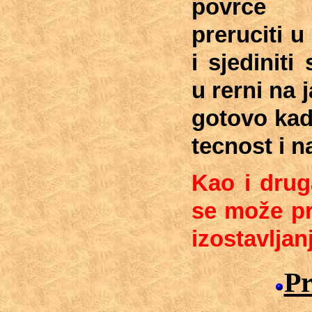
povrce 
preruciti u 
i sjediniti
u rerni na j
gotovo kad
tecnost i n
Kao i druga
se može pr
izostavljan
Pr