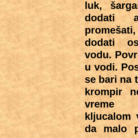
luk, šarga
dodati a
promeša
dodati o
vodu. Povr
u vodi. Poso
se bari na t
krompir n
vreme he
kljucalom 
da malo p