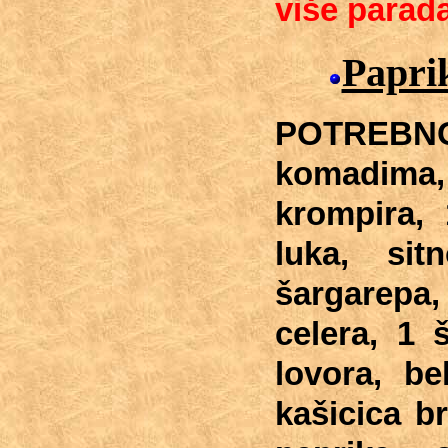
više parada
Papri
POTREBNO:
komadi
krompira,
luka, si
šargare
celera,
1 
lovora,
be
kašicica b