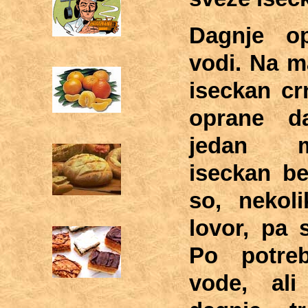
Dagnje op
vodi. Na ma
iseckan cr
oprane d
jedan m
iseckan bel
so, nekoli
lovor, pa 
Po potre
vode, al