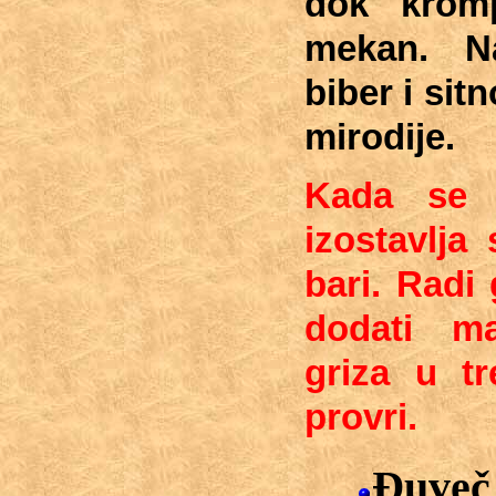
dok krom
mekan. N
biber i sit
mirodije.
Kada se 
izostavlja
bari. Radi
dodati m
griza u tr
provri.
Ðuveč 