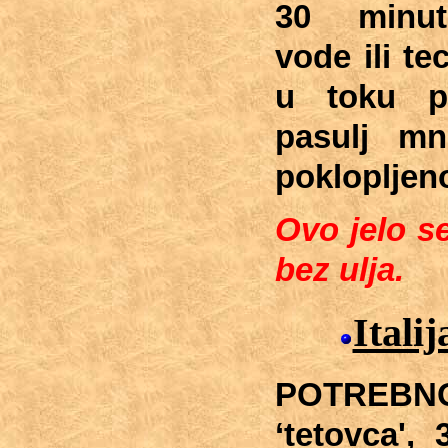
30 minut
vode ili te
u toku p
pasulj mn
poklopljen
Ovo jelo s
bez ulja.
Itali
POTREBNO:
‘tetovca', 