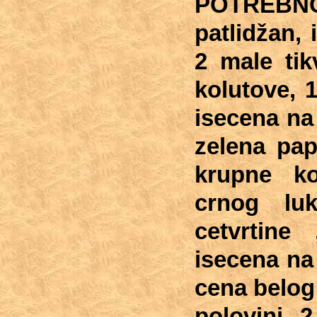
POTREBNO
patlidžan,
2 male tik
kolutove, 
isecena na
zelena pap
krupne ko
crnog lu
cetvrtine
isecena na
cena belog
polovini, 