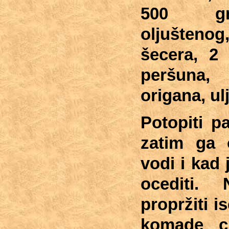
500 gr
oljušteno
šecera, 2 
peršuna
origana, ulj
Potopiti p
zatim ga o
vodi i kad
ocediti.
propržiti 
komade cr