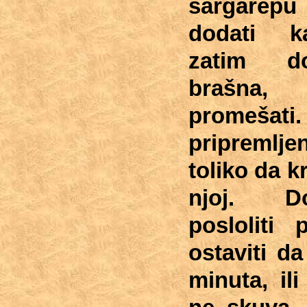
šargarepu (
dodati ka
zatim do
brašna
promešati
pripremlje
toliko da 
njoj. Do
posloliti
ostaviti d
minuta, il