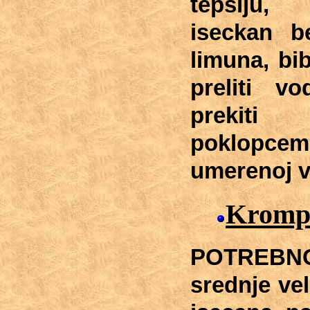
tepsiju,
iseckan b
limuna, bib
preliti v
prekiti
poklopc
umerenoj va
Krompi
POTREBNO
srednje vel