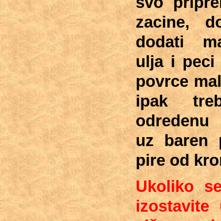
svo pripre
zacine, d
dodati m
ulja i pec
povrce mal
ipak tre
odredenu c
uz baren p
pire od kro
Ukoliko se
izostavite 