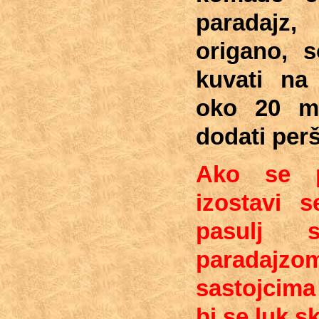
paradajz, 
origano, s
kuvati na 
oko 20 mi
dodati per
Ako se p
izostavi s
pasulj
paradajz
sastojcim
bi se luk s