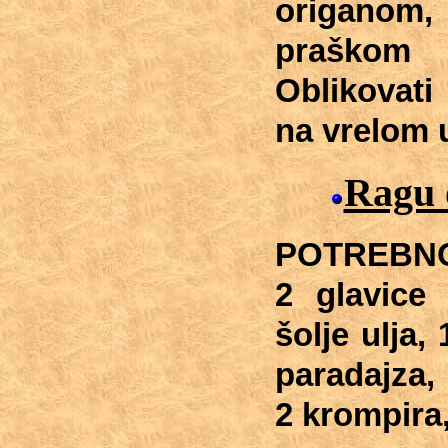
origanom, 
praškom
Oblikovati 
na vrelom u
Ragu 
POTREBNO:
2 glavice 
šolje ulja,
paradajza, 
2 krompira,