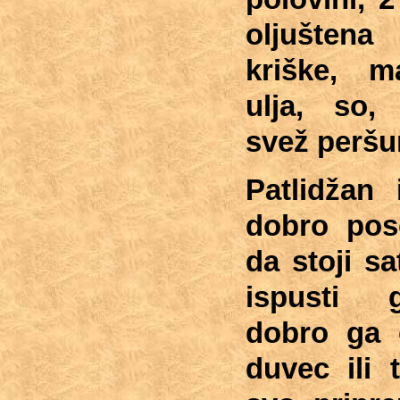
oljušten
kriške, m
ulja, so, 
svež peršu
Patlidžan 
dobro poso
da stoji s
ispusti 
dobro ga o
duvec ili 