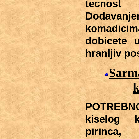
tecnost
Dodava
komadici
dobicete 
hranljiv po
Sarma
POTREBNO
kiselog 
pirinca,