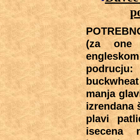
p
POTREBNO:
(za one 
englesk
podruc
buckwheat ,
manja glav
izrendana 
plavi patl
isecena