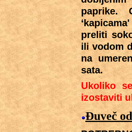
paprike. O
‘kapicama
preliti so
ili vodom 
na umeren
sata.
Ukoliko se
izostaviti u
Ðuveč od