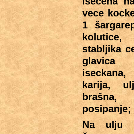
isecena na
vece kocke
1 šargare
kolutice
stabljika ce
glavica
iseckana
karija, u
brašna
posipanje;
Na ulju p