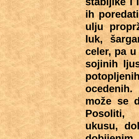
stabljike i
ih poredat
ulju propr
luk, šarga
celer, pa u
sojinih lj
potopljeni
ocedenih
može se do
Posoliti,
ukusu, dob
dobijenim