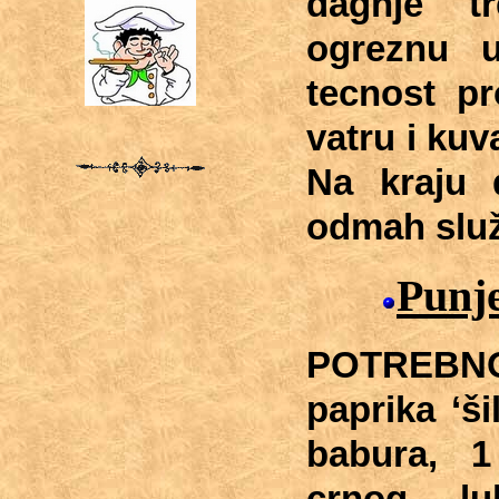
dagnje t
ogreznu u
tecnost pr
vatru i kuv
Na kraju 
odmah služi
Punj
POTREBNO
paprika ‘šil
babura, 1