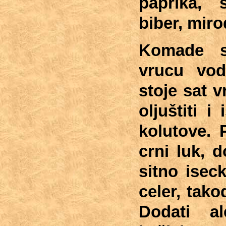
paprika,
biber,
mirod
Komade s
vrucu vod
stoje sat 
oljuštiti i
kolutove. 
crni luk, d
sitno isec
celer, tako
Dodati a