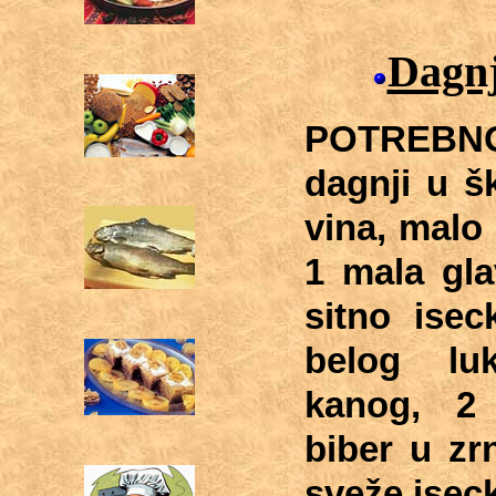
Dagnj
POTREBNO
dagnji u šk
vina, malo
1 mala gla
sitno isec
belog lu
kanog, 2 
biber u zrn
sveže isec